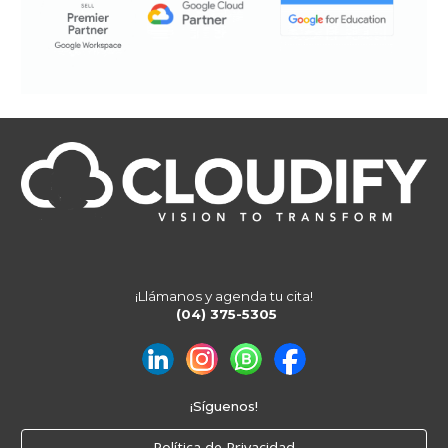
¡Llámanos
y a
genda
tu cita
!
(
04) 375-5305
¡Síguenos!
Política de Privacidad